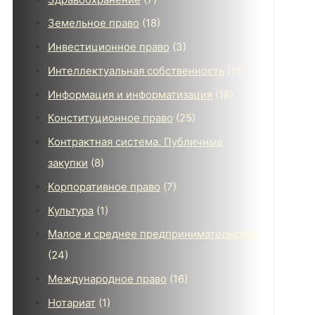
Земельное право
(18)
Инвестиционное право
(3)
Интеллектуальная собственность
(11)
Информация и информатизация
(18)
Конституционное право
(25)
Контрактная система. Публичные
закупки
(8)
Корпоративное право
(7)
Культура
(1)
Малое и среднее предпринимательство
(24)
Международное право
(16)
Нотариат
(1)