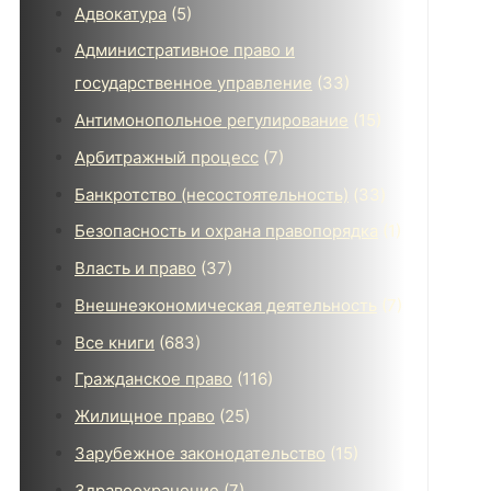
Адвокатура
(5)
Административное право и
государственное управление
(33)
Антимонопольное регулирование
(15)
Арбитражный процесс
(7)
Банкротство (несостоятельность)
(33)
Безопасность и охрана правопорядка
(1)
Власть и право
(37)
Внешнеэкономическая деятельность
(7)
Все книги
(683)
Гражданское право
(116)
Жилищное право
(25)
Зарубежное законодательство
(15)
Здравоохранение
(7)