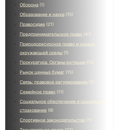
Оборона
(1)
Образование и наука
(15)
Правосудие
(21)
Предпринимательское право
(41)
Природоресурсное право и охрана
окружающей среды
(1)
Прокуратура. Органы юстиции
(10)
Рынок ценных бумаг
(15)
Связь: правовое регулирование
(3)
Семейное право
(11)
Социальное обеспечение и социальное
страхование
(9)
Спортивное законодательство
(1)
Транспортное право
(22)