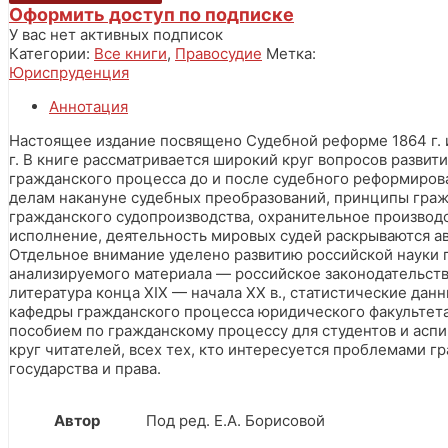
Оформить доступ по подписке
У вас нет активных подписок
Категории:
Все книги
,
Правосудие
Метка:
Юриспруденция
Аннотация
Настоящее издание посвящено Судебной реформе 1864 г. 
г. В книге рассматривается широкий круг вопросов развит
гражданского процесса до и после судебного реформиров
делам накануне судебных преобразований, принципы граж
гражданского судопроизводства, охранительное производ
исполнение, деятельность мировых судей раскрываются а
Отдельное внимание уделено развитию российской науки 
анализируемого материала — российское законодательств
литература конца ХIX — начала XX в., статистические да
кафедры гражданского процесса юридического факультет
пособием по гражданскому процессу для студентов и аспи
круг читателей, всех тех, кто интересуется проблемами г
государства и права.
Автор
Под ред. Е.А. Борисовой