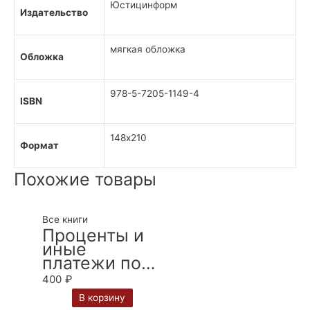
Юстицинформ
Издательство
мягкая обложка
Обложка
978-5-7205-1149-4
ISBN
148х210
Формат
Похожие товары
Все книги
Проценты и
иные
платежи по
кредитному
400
₽
договору:
В корзину
монография /