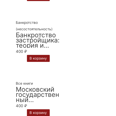
Банкротство
(несостоятельность)
Банкротство
застройщика:
теория и
практика
400
₽
правопримен
В корзину
ения:
монография /
С. А.
Карелина, И.
В. Фролов
Все книги
Московский
государствен
ный
университет
400
₽
имени М.В.
В корзину
Ломоносова.