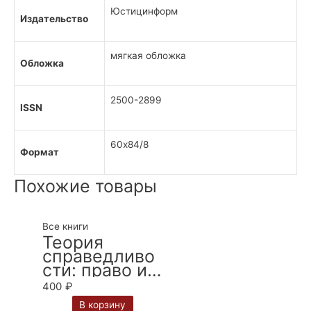
Юстицинформ
Издательство
мягкая обложка
Обложка
2500-2899
ISSN
60х84/8
Формат
Похожие товары
Все книги
Теория
справедливо
сти: право и
экономика /
400
₽
В. А. Вайпан
В корзину