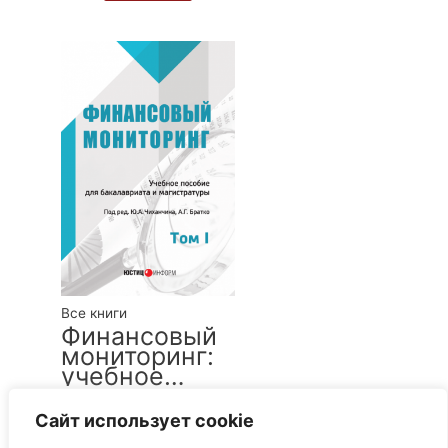
Сборник-
справочник.
Составитель
В.Г. Тимошин.
— 2-е изд.,
доп.
Все книги
Финансовый
мониторинг:
учебное
пособие для
400
₽
бакалавриата
Сайт использует cookie
В корзину
и