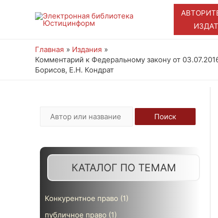
АВТОРИТ
ИЗДА
Главная
Издания
Комментарий к Федеральному закону от 03.07.2016
Борисов, Е.Н. Кондрат
И
Поиск
с
к
а
КАТАЛОГ ПО ТЕМАМ
т
ь
Конкурентное право
(1)
:
публичное право
(1)