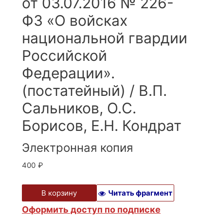
от 03.07.2016 № 226-
ФЗ «О войсках
национальной гвардии
Российской
Федерации».
(постатейный) / В.П.
Сальников, О.С.
Борисов, Е.Н. Кондрат
Электронная копия
400
₽
В корзину
Читать фрагмент
Оформить доступ по подписке