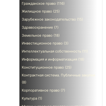
Гражданское право
(116)
Жилищное право
(25)
Зарубежное законодательство
(15)
Здравоохранение
(7)
Земельное право
(18)
Инвестиционное право
(3)
Интеллектуальная собственность
(11)
Информация и информатизация
(18)
Конституционное право
(25)
Контрактная система. Публичные закупки
(8)
Корпоративное право
(7)
Культура
(1)