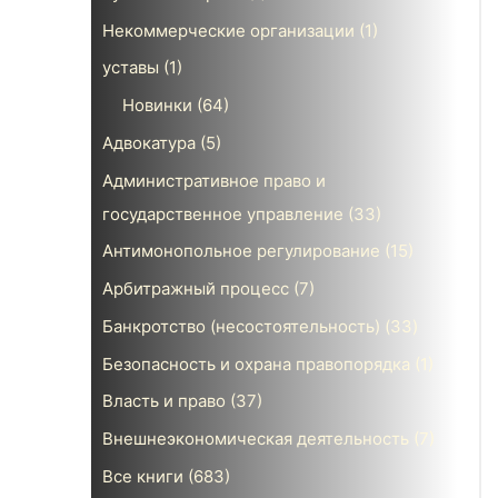
Некоммерческие организации
(1)
уставы
(1)
Новинки
(64)
Адвокатура
(5)
Административное право и
государственное управление
(33)
Антимонопольное регулирование
(15)
Арбитражный процесс
(7)
Банкротство (несостоятельность)
(33)
Безопасность и охрана правопорядка
(1)
Власть и право
(37)
Внешнеэкономическая деятельность
(7)
Все книги
(683)