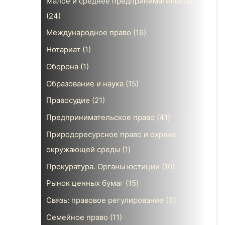
Малое и среднее предпринимательство
(24)
Международное право
(16)
Нотариат
(1)
Оборона
(1)
Образование и наука
(15)
Правосудие
(21)
Предпринимательское право
(41)
Природоресурсное право и охрана
окружающей среды
(1)
Прокуратура. Органы юстиции
(10)
Рынок ценных бумаг
(15)
Связь: правовое регулирование
(3)
Семейное право
(11)