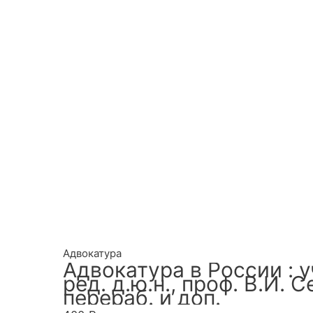
Адвокатура
Адвокатура в России : у
ред. д.ю.н., проф. В.И. С
перераб. и доп.