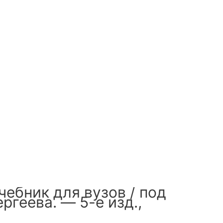
чебник для вузов / под
ергеева. — 5-е изд.,