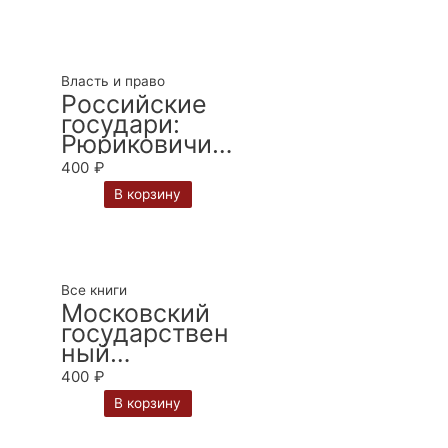
магистратур
ы: Том II
Власть и право
Российские
государи:
Рюриковичи и
Романовы
400
₽
(862–1917):
В корзину
учебное
пособие. — 2
изд. / Т.М.
Тимошина
Все книги
Московский
государствен
ный
университет
400
₽
имени М.В.
В корзину
Ломоносова.
Сборник-