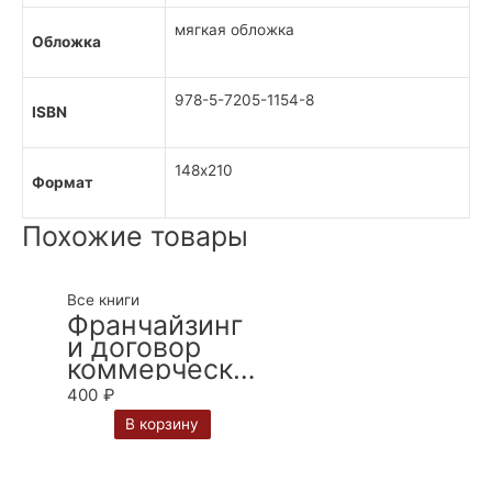
мягкая обложка
Обложка
978-5-7205-1154-8
ISBN
148х210
Формат
Похожие товары
Все книги
Франчайзинг
и договор
коммерческо
й концессии:
400
₽
итоги и
В корзину
перспективы
правового
регулировани