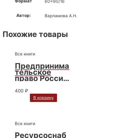
Формат
60×90/16
Автор:
Варламова А.Н.
Похожие товары
Все книги
Предпринима
тельское
право России:
итоги,
тенденции и
400
₽
пути
В корзину
развития:
монография,
коллектив
авторов / МГУ
Все книги
имени М.В.
Ломоносова /
Ресурсоснаб