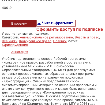
400
₽
Читать фрагмент
В корзину
Оформить доступ по подписке
У вас нет активных подписок
Категории:
Антимонопольное регулирование
,
Власть и право
,
Все книги
,
Конкурентное право
,
Новинки
Метка:
Юриспруденция
Аннотация
Учебник подготовлен на основе Рабочей программы
«Конкурентное право», разработанной в соответствии с
установленным МГУ имени М.В. Ломоносова
Образовательным стандартом (ОС МГУ) для реализуемых
основных профессиональных образовательных программ
высшего образования по направлению подготовки
«Юриспруденция». Учебник представляет собой
систематизированный материал по основным проблемам и
институтам конкурентного права и может быть использован
для преподавания курса «Конкурентное право» как
обязательной дисциплины. В основе подготовки учебника
лежит авторский курс «Конкурентное право», читаемый А.Н.
Варламовой на Юридическом факультете МГУ с 2014 года.