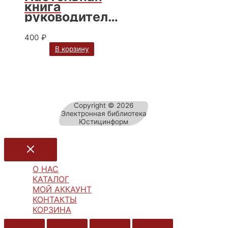
Лахно, И.С.
книга
Шиткина
руководителя
организации:
правовые
400
₽
основы / отв.
В корзину
ред. И. С.
Шиткина. – 3-
е изд., испр.
Copyright © 2026
Электронная библиотека
Юстицинформ
О НАС
КАТАЛОГ
МОЙ АККАУНТ
КОНТАКТЫ
КОРЗИНА