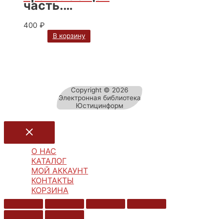
часть.
Практикум:
учебно-
400
₽
методическое
В корзину
пособие / М.В.
Телюкина
Copyright © 2026
Электронная библиотека
Юстицинформ
О НАС
КАТАЛОГ
МОЙ АККАУНТ
КОНТАКТЫ
КОРЗИНА