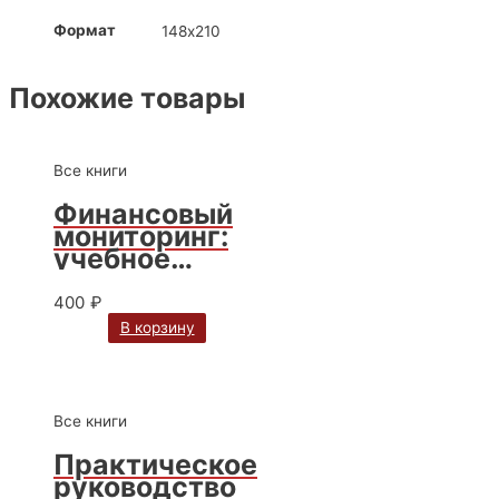
Формат
148х210
Похожие товары
Все книги
Финансовый
мониторинг:
учебное
пособие для
бакалавриата
400
₽
и
В корзину
магистратуры
: Том I
Все книги
Практическое
руководство