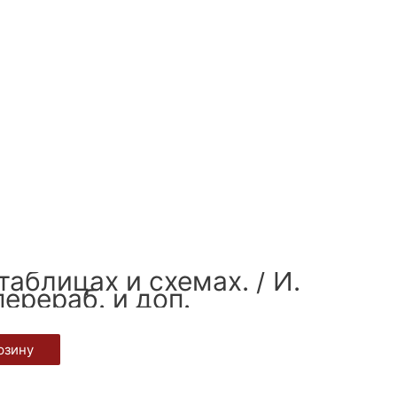
аблицах и схемах. / И.
перераб. и доп.
рзину