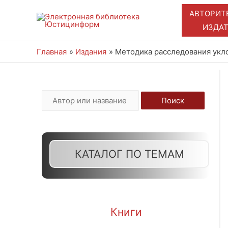
АВТОРИТ
ИЗДА
Главная
Издания
Методика расследования укло
И
Поиск
с
к
а
КАТАЛОГ ПО ТЕМАМ
т
ь
:
Книги