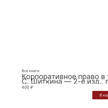
Все книги
Корпоративное право в т
С. Шиткина — 2-е изд., 
400
₽
В ко