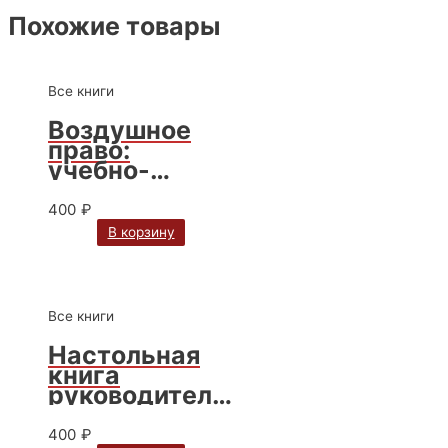
Похожие товары
Все книги
Воздушное
право:
учебно-
методическое
пособие.
400
₽
Авторы О.В.
В корзину
Кириченко,
Л.П.
Кириченко
Все книги
Настольная
книга
руководителя
организации:
правовые
400
₽