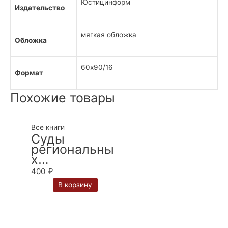
Юстицинформ
Издательство
мягкая обложка
Обложка
60х90/16
Формат
Похожие товары
Все книги
Суды
региональны
х
интеграционн
400
₽
ых
В корзину
объединений
в системе
международ
ного