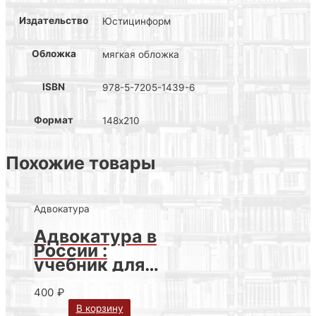
Издательство
Юстицинформ
Обложка
мягкая обложка
ISBN
978-5-7205-1439-6
Формат
148х210
Похожие товары
Адвокатура
Адвокатура в
России :
учебник для
вузов / под
ред. д.ю.н.,
400
₽
проф. В.И.
В корзину