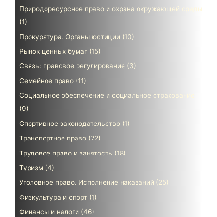
Природоресурсное право и охрана окружающей среды
(1)
Прокуратура. Органы юстиции
(10)
Рынок ценных бумаг
(15)
Связь: правовое регулирование
(3)
Семейное право
(11)
Социальное обеспечение и социальное страхование
(9)
Спортивное законодательство
(1)
Транспортное право
(22)
Трудовое право и занятость
(18)
Туризм
(4)
Уголовное право. Исполнение наказаний
(25)
Физкультура и спорт
(1)
Финансы и налоги
(46)