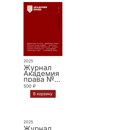
2025
Журнал
Академия
права № 3
за 2025 г.
500
₽
В корзину
2025
Журнал