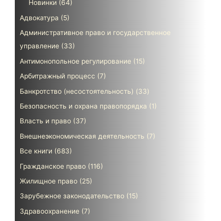
Новинки
(64)
Адвокатура
(5)
Административное право и государственное
управление
(33)
Антимонопольное регулирование
(15)
Арбитражный процесс
(7)
Банкротство (несостоятельность)
(33)
Безопасность и охрана правопорядка
(1)
Власть и право
(37)
Внешнеэкономическая деятельность
(7)
Все книги
(683)
Гражданское право
(116)
Жилищное право
(25)
Зарубежное законодательство
(15)
Здравоохранение
(7)