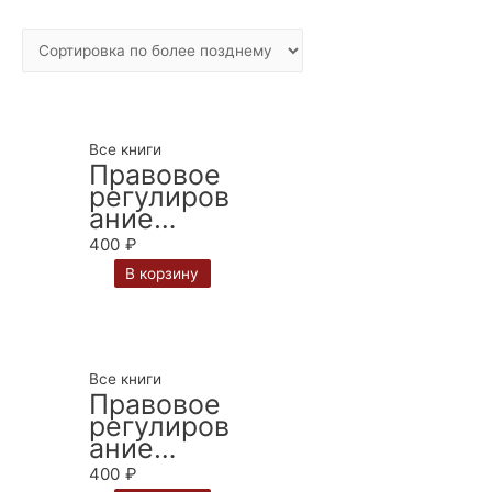
Все книги
Правовое
регулиров
ание
формиров
400
₽
ания
В корзину
обосновы
вающих
документо
в на
продукци
Все книги
ю,
Правовое
поставляе
регулиров
мую для
ание
обеспечен
контроля
400
₽
ия нужд