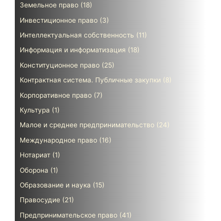
Земельное право
(18)
Инвестиционное право
(3)
Интеллектуальная собственность
(11)
Информация и информатизация
(18)
Конституционное право
(25)
Контрактная система. Публичные закупки
(8)
Корпоративное право
(7)
Культура
(1)
Малое и среднее предпринимательство
(24)
Международное право
(16)
Нотариат
(1)
Оборона
(1)
Образование и наука
(15)
Правосудие
(21)
Предпринимательское право
(41)