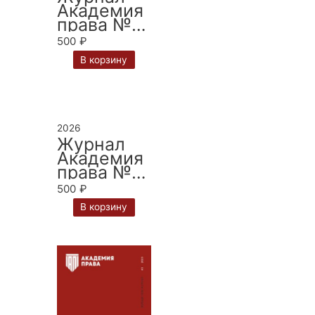
Академия
права № 2
за 2025 г.
500
₽
В корзину
2026
Журнал
Академия
права № 1
за 2026 г.
500
₽
В корзину