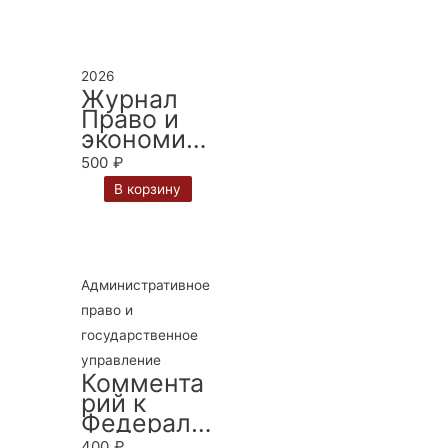
2026
Журнал
Право и
экономика
№ 5 за
500
₽
2026 г.
В корзину
Административное
право и
государственное
управление
Коммента
рий к
Федераль
ному
400
₽