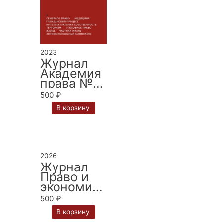
2023
Журнал
Академия
права № 3
за 2023 г.
500
₽
В корзину
2026
Журнал
Право и
экономика
№ 6 за
500
₽
2026 г.
В корзину