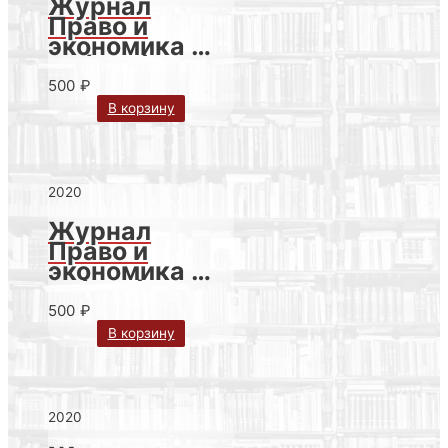
Журнал
Право и
экономика №
12 (394) за
2020 г.
500
₽
В корзину
2020
Журнал
Право и
экономика №
11 (393) за
2020 г.
500
₽
В корзину
2020