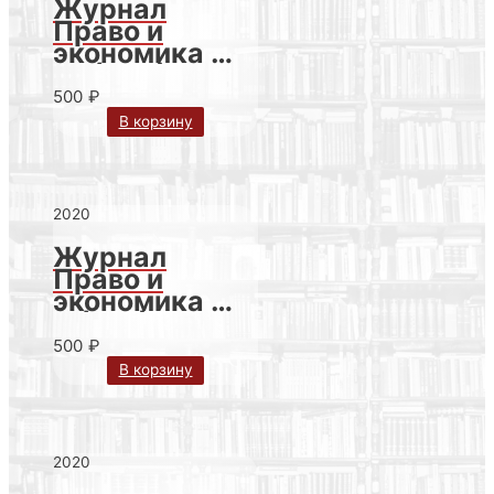
Журнал
Право и
экономика №
10 (392) за
2020 г.
500
₽
В корзину
2020
Журнал
Право и
экономика №
9 (391) за
2020 г.
500
₽
В корзину
2020