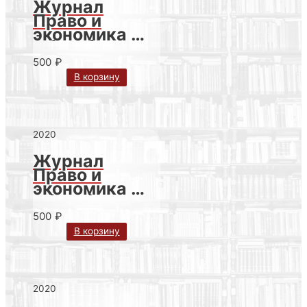
Журнал
Право и
экономика №
8 (390) за
2020 г.
500
₽
В корзину
2020
Журнал
Право и
экономика №
7 (389) за
2020 г.
500
₽
В корзину
2020