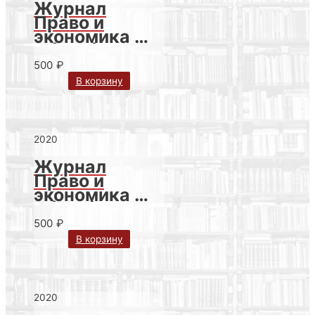
Журнал
Право и
экономика №
6 (388) за
2020 г.
500
₽
В корзину
2020
Журнал
Право и
экономика №
5 (387) за
2020 г.
500
₽
В корзину
2020