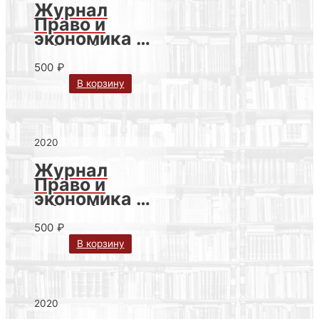
Журнал
Право и
экономика №
4 (386) за
2020 г.
500
₽
В корзину
2020
Журнал
Право и
экономика №
3 (385) за
2020 г.
500
₽
В корзину
2020