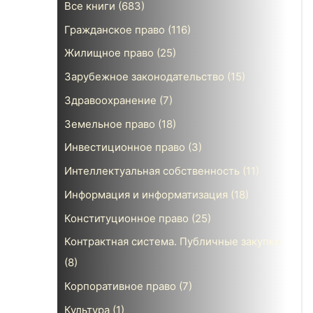
Все книги
(683)
Гражданское право
(116)
Жилищное право
(25)
Зарубежное законодательство
(15)
Здравоохранение
(7)
Земельное право
(18)
Инвестиционное право
(3)
Интеллектуальная собственность
(11)
Информация и информатизация
(18)
Конституционное право
(25)
Контрактная система. Публичные закупки
(8)
Корпоративное право
(7)
Культура
(1)