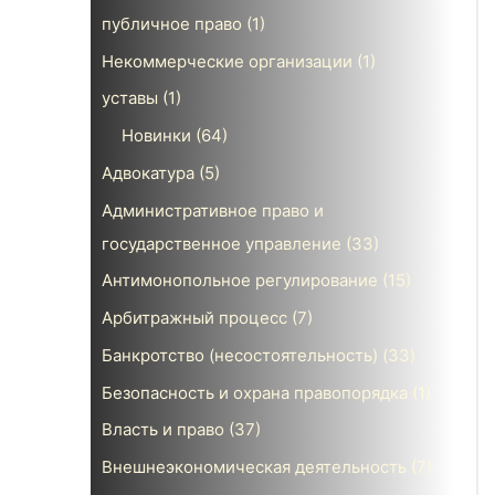
публичное право
(1)
Некоммерческие организации
(1)
уставы
(1)
Новинки
(64)
Адвокатура
(5)
Административное право и
государственное управление
(33)
Антимонопольное регулирование
(15)
Арбитражный процесс
(7)
Банкротство (несостоятельность)
(33)
Безопасность и охрана правопорядка
(1)
Власть и право
(37)
Внешнеэкономическая деятельность
(7)