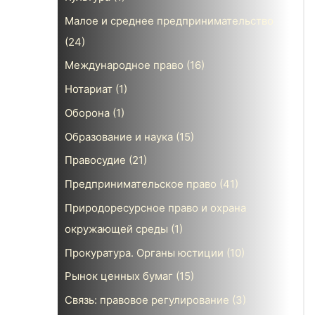
Малое и среднее предпринимательство
(24)
Международное право
(16)
Нотариат
(1)
Оборона
(1)
Образование и наука
(15)
Правосудие
(21)
Предпринимательское право
(41)
Природоресурсное право и охрана
окружающей среды
(1)
Прокуратура. Органы юстиции
(10)
Рынок ценных бумаг
(15)
Связь: правовое регулирование
(3)