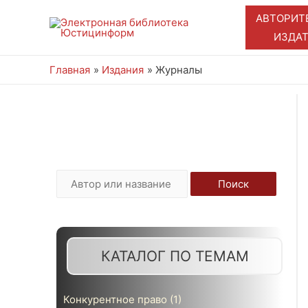
АВТОРИТ
ИЗДА
Главная
Издания
Журналы
ЭЛЕКТРОННЫЕ КНИГИ И
ЖУРНАЛЫ
И
Поиск
с
к
а
КАТАЛОГ ПО ТЕМАМ
т
ь
Конкурентное право
(1)
: