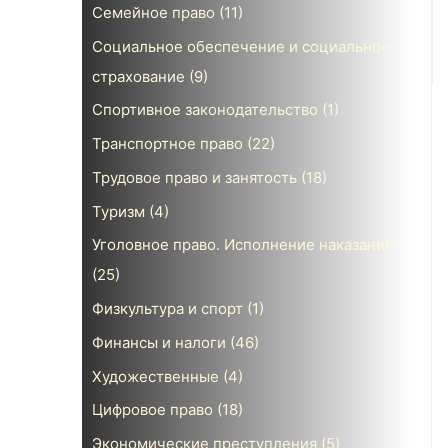
Семейное право
(11)
Социальное обеспечение и социальное
страхование
(9)
Спортивное законодательство
(1)
Транспортное право
(22)
Трудовое право и занятость
(18)
Туризм
(4)
Уголовное право. Исполнение наказаний
(25)
Физкультура и спорт
(1)
Финансы и налоги
(46)
Художественные
(4)
Цифровое право
(18)
Экономические преступления
(5)