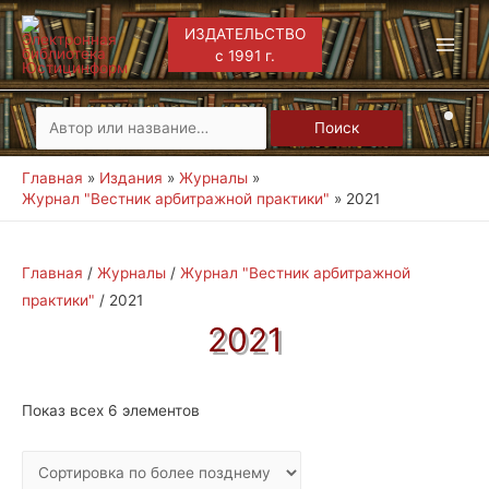
ИЗДАТЕЛЬСТВО
с 1991 г.
Main
Men
Искать:
Поиск
Главная
Издания
Журналы
Журнал "Вестник арбитражной практики"
2021
Главная
/
Журналы
/
Журнал "Вестник арбитражной
практики"
/ 2021
2021
Показ всех 6 элементов