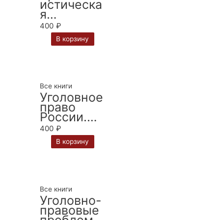
истическа
в. — 3-е
я
изд.,
методика:
перераб. и
400
₽
система
доп.
В корзину
понятий:
монограф
ия / С.Н.
Чурилов
Все книги
Уголовное
право
России.
Общая
400
₽
часть:
В корзину
Учебник /
Под ред.
В.П.
Ревина
Все книги
Уголовно-
правовые