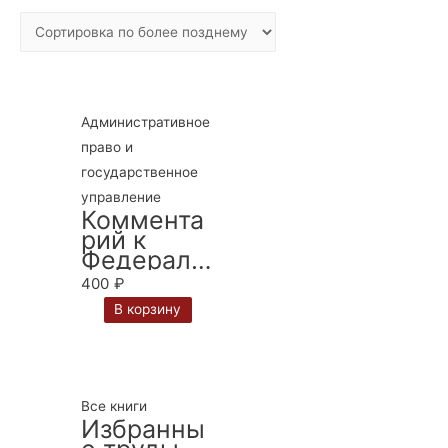
Административное
право и
государственное
управление
Коммента
рий к
Федераль
ному
400
₽
закону от
В корзину
8 января
1998 г. №
3-ФЗ «О
наркотиче
ских
Все книги
средствах
Избранны
и