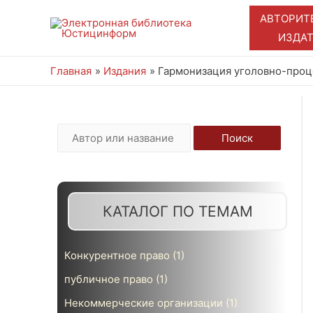
АВТОРИТ
ИЗДА
Главная
Издания
Гармонизация уголовно-проце
И
Поиск
с
к
а
КАТАЛОГ ПО ТЕМАМ
т
ь
Конкурентное право
(1)
:
публичное право
(1)
Некоммерческие организации
(1)