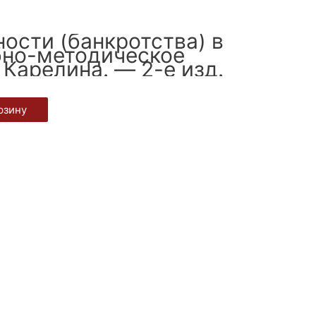
ости (банкротства) в
ебно-методическое
. Карелина. — 2-е изд.
рзину