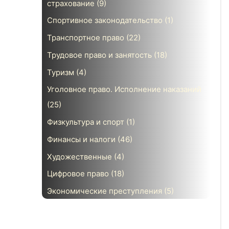
страхование
(9)
Спортивное законодательство
(1)
Транспортное право
(22)
Трудовое право и занятость
(18)
Туризм
(4)
Уголовное право. Исполнение наказаний
(25)
Физкультура и спорт
(1)
Финансы и налоги
(46)
Художественные
(4)
Цифровое право
(18)
Экономические преступления
(5)