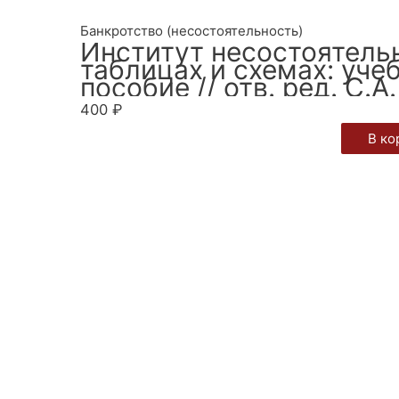
Банкротство (несостоятельность)
Институт несостоятельн
таблицах и схемах: уч
пособие // отв. ред. С.А
400
₽
В ко