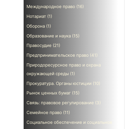
Международное право
(16)
Нотариат
(1)
Оборона
(1)
Образование и наука
(15)
Правосудие
(21)
Предпринимательское право
(41)
Природоресурсное право и охрана
окружающей среды
(1)
Прокуратура. Органы юстиции
(10)
Рынок ценных бумаг
(15)
Связь: правовое регулирование
(3)
Семейное право
(11)
Социальное обеспечение и социальное