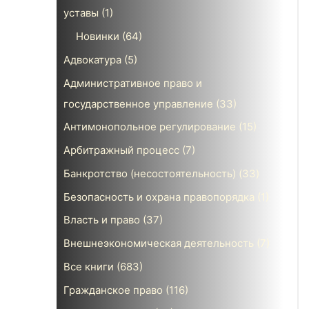
уставы
(1)
Новинки
(64)
Адвокатура
(5)
Административное право и
государственное управление
(33)
Антимонопольное регулирование
(15)
Арбитражный процесс
(7)
Банкротство (несостоятельность)
(33)
Безопасность и охрана правопорядка
(1)
Власть и право
(37)
Внешнеэкономическая деятельность
(7)
Все книги
(683)
Гражданское право
(116)