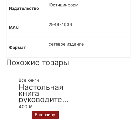
Юстицинформ
Издательство
2949-4036
ISSN
сетевое издание
Формат
Похожие товары
Все книги
Настольная
книга
руководителя
организации:
400
₽
правовые
В корзину
основы / отв.
ред. И. С.
Шиткина. – 3-
е изд., испр.