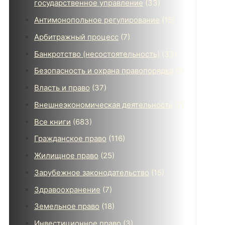
государственное управление
(33)
Антимонопольное регулирование
(15)
Арбитражный процесс
(7)
Банкротство (несостоятельность)
(33)
Безопасность и охрана правопорядка
(1)
Власть и право
(37)
Внешнеэкономическая деятельность
(7)
Все книги
(683)
Гражданское право
(116)
Жилищное право
(25)
Зарубежное законодательство
(15)
Здравоохранение
(7)
Земельное право
(18)
Инвестиционное право
(3)