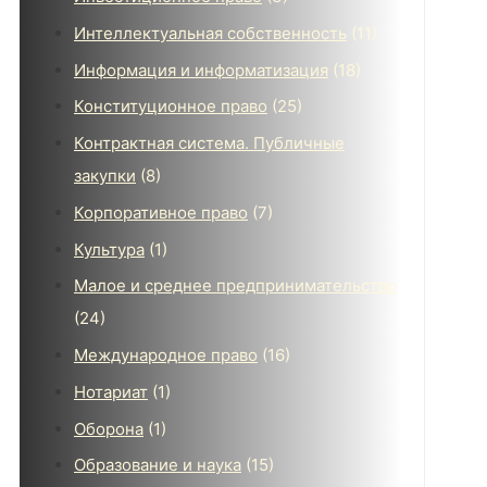
Интеллектуальная собственность
(11)
Информация и информатизация
(18)
Конституционное право
(25)
Контрактная система. Публичные
закупки
(8)
Корпоративное право
(7)
Культура
(1)
Малое и среднее предпринимательство
(24)
Международное право
(16)
Нотариат
(1)
Оборона
(1)
Образование и наука
(15)