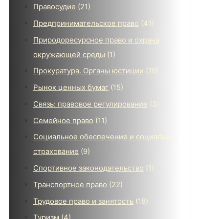
Правосудие
(21)
Предпринимательское право
(41)
Природоресурсное право и охрана
окружающей среды
(1)
Прокуратура. Органы юстиции
(10)
Рынок ценных бумаг
(15)
Связь: правовое регулирование
(3)
Семейное право
(11)
Социальное обеспечение и социальное
страхование
(9)
Спортивное законодательство
(1)
Транспортное право
(22)
Трудовое право и занятость
(18)
Туризм
(4)