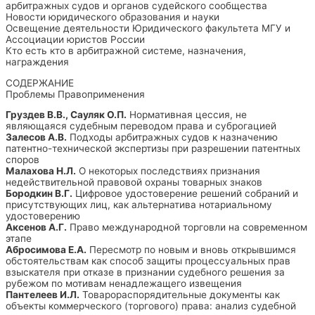
арбитражных судов и органов судейского сообщества
Новости юридического образования и науки
Освещение деятельности Юридического факультета МГУ и
Ассоциации юристов России
Кто есть кто в арбитражной системе, назначения,
награждения
СОДЕРЖАНИЕ
Проблемы Правоприменения
Груздев В.В., Сауляк О.П.
Нормативная цессия, не
являющаяся судебным переводом права и суброгацией
Залесов А.В.
Подходы арбитражных судов к назначению
патентно-технической экспертизы при разрешении патентных
споров
Малахова Н.Л.
О некоторых последствиях признания
недействительной правовой охраны товарных знаков
Бородкин В.Г.
Цифровое удостоверение решений собраний и
присутствующих лиц, как альтернатива нотариальному
удостоверению
Аксенов А.Г.
Право международной торговли на современном
этапе
Абросимова Е.А.
Пересмотр по новым и вновь открывшимся
обстоятельствам как способ защиты процессуальных прав
взыскателя при отказе в признании судебного решения за
рубежом по мотивам ненадлежащего извещения
Пантелеев И.Л.
Товарораспорядительные документы как
объекты коммерческого (торгового) права: анализ судебной