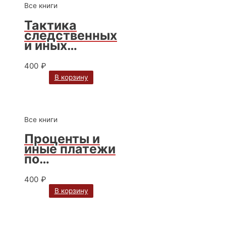
Все книги
Тактика
следственных
и иных
процессуальн
ых действий :
400
₽
практическое
В корзину
пособие в
вопросах и
ответах,
автор С.Н.
Все книги
Чурилов
Проценты и
иные платежи
по
кредитному
договору:
400
₽
монография /
В корзину
И.Е. Михеева