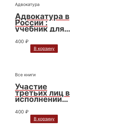
Адвокатура
Адвокатура в
России :
учебник для
вузов / под
ред. д.ю.н.,
400
₽
проф. В.И.
В корзину
Сергеева. —
5-е изд.,
перераб. и
доп.
Все книги
Участие
третьих лиц в
исполнении
гражданско-
правового
400
₽
обязательств
В корзину
а:
монография.
Автор А.Ю.