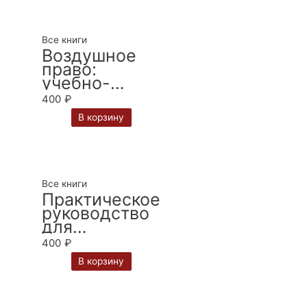
Все книги
Воздушное
право:
учебно-
методическо
400
₽
е пособие.
В корзину
Авторы О.В.
Кириченко,
Л.П.
Кириченко
Все книги
Практическое
руководство
для
юрисконсульт
400
₽
а / Е. А.
В корзину
Семенова