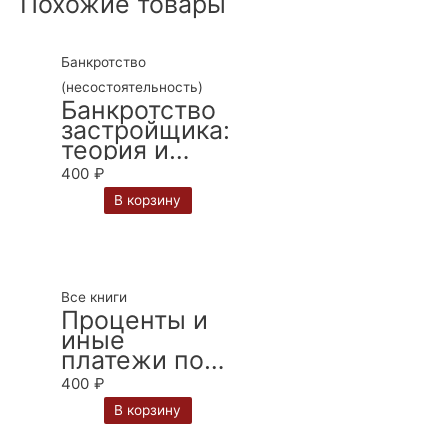
Похожие товары
Банкротство
(несостоятельность)
Банкротство
застройщика:
теория и
практика
400
₽
правопримен
В корзину
ения:
монография /
С. А.
Карелина, И.
В. Фролов
Все книги
Проценты и
иные
платежи по
кредитному
400
₽
договору:
В корзину
монография /
И.Е. Михеева