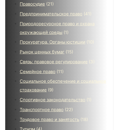
Правосудие
(21)
Предпринимательское право
(41)
Природоресурсное право и охрана
окружающей среды
(1)
Прокуратура. Органы юстиции
(10)
Рынок ценных бумаг
(15)
Связь: правовое регулирование
(3)
Семейное право
(11)
Социальное обеспечение и социальное
страхование
(9)
Спортивное законодательство
(1)
Транспортное право
(22)
Трудовое право и занятость
(18)
Туризм
(4)