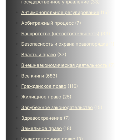
государственное управление
(33)
Антимонопольное регулирование
(15)
Арбитражный процесс
(7)
Банкротство (несостоятельность)
(33)
Безопасность и охрана правопорядка
(1)
Власть и право
(37)
Внешнеэкономическая деятельность
(7)
Все книги
(683)
Гражданское право
(116)
Жилищное право
(25)
Зарубежное законодательство
(15)
Здравоохранение
(7)
Земельное право
(18)
Инвестиционное право
(3)