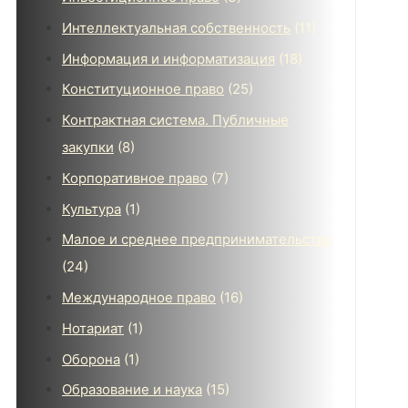
Интеллектуальная собственность
(11)
Информация и информатизация
(18)
Конституционное право
(25)
Контрактная система. Публичные
закупки
(8)
Корпоративное право
(7)
Культура
(1)
Малое и среднее предпринимательство
(24)
Международное право
(16)
Нотариат
(1)
Оборона
(1)
Образование и наука
(15)