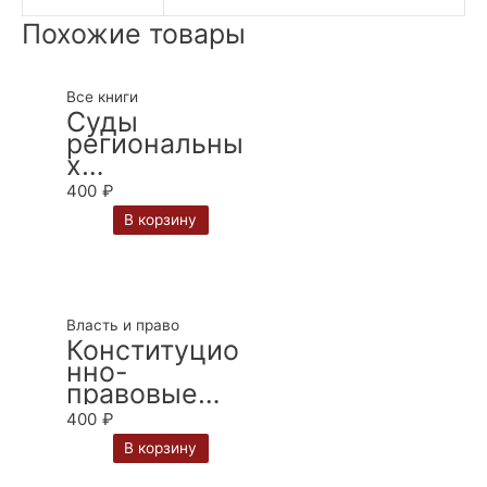
Похожие товары
Все книги
Суды
региональны
х
интеграционн
400
₽
ых
В корзину
объединений
в системе
международ
ного
правосудия
Власть и право
(на примере
Конституцио
Суда ЕС и
нно-
Суда ЕАЭС) :
правовые
монография /
аспекты
400
₽
А.С.
осуществлен
Исполинов
В корзину
ия
законодатель