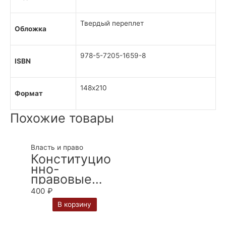
Твердый переплет
Обложка
978-5-7205-1659-8
ISBN
148х210
Формат
Похожие товары
Власть и право
Конституцио
нно-
правовые
аспекты
400
₽
осуществлен
В корзину
ия
законодатель