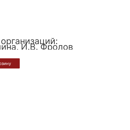
 организаций:
лина, И.В. Фролов
рзину