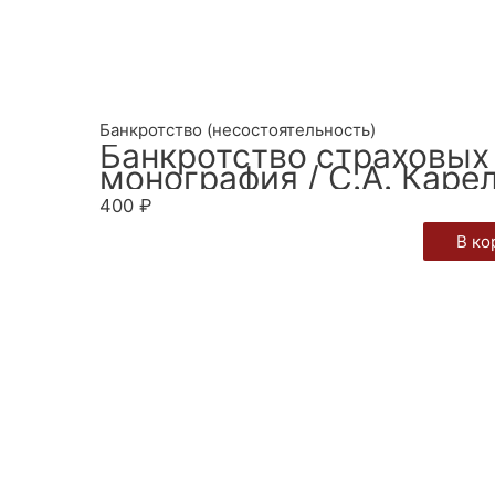
Банкротство (несостоятельность)
Банкротство страховых
монография / С.А. Каре
400
₽
В ко