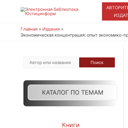
АВТОРИТ
ИЗДА
Главная
Издания
Экономическая концентрация: опыт экономико-пра
И
Поиск
с
к
а
КАТАЛОГ ПО ТЕМАМ
т
ь
:
Книги