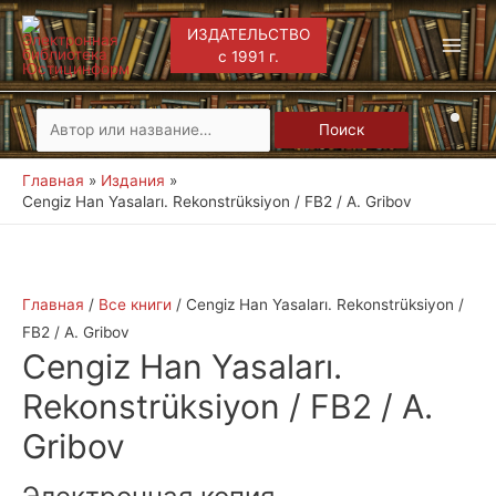
ИЗДАТЕЛЬСТВО
с 1991 г.
Main
Men
Искать:
Поиск
Главная
Издания
Cengiz Han Yasaları. Rekonstrüksiyon / FB2 / A. Gribov
Главная
/
Все книги
/ Cengiz Han Yasaları. Rekonstrüksiyon /
FB2 / A. Gribov
Cengiz Han Yasaları.
Rekonstrüksiyon / FB2 / A.
Gribov