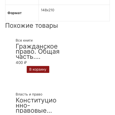
148х210
Формат
Похожие товары
Все книги
Гражданское
право. Общая
часть.
Практикум:
400
₽
учебно-
В корзину
методическо
е пособие /
М.В.
Телюкина
Власть и право
Конституцио
нно-
правовые