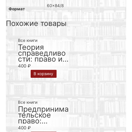
60×84/8
Формат
Похожие товары
Все книги
Теория
справедливо
сти: право и
экономика /
400
₽
В. А. Вайпан
В корзину
Все книги
Предпринима
тельское
право:
современный
400
₽