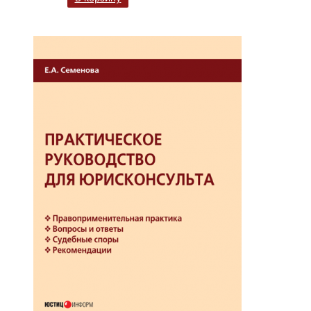
магистратуры
: Том II