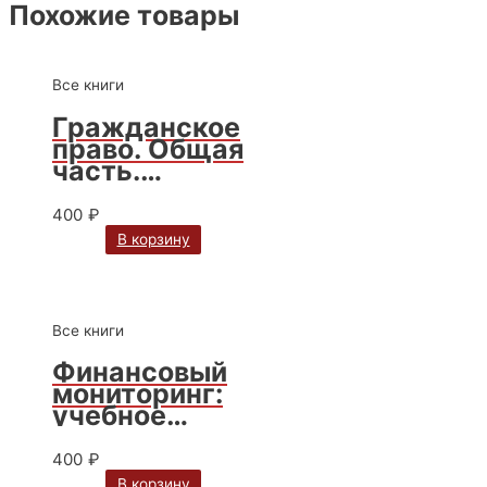
Похожие товары
Все книги
Гражданское
право. Общая
часть.
Практикум:
учебно-
400
₽
методическое
В корзину
пособие / М.В.
Телюкина
Все книги
Финансовый
мониторинг:
учебное
пособие для
бакалавриата
400
₽
и
В корзину