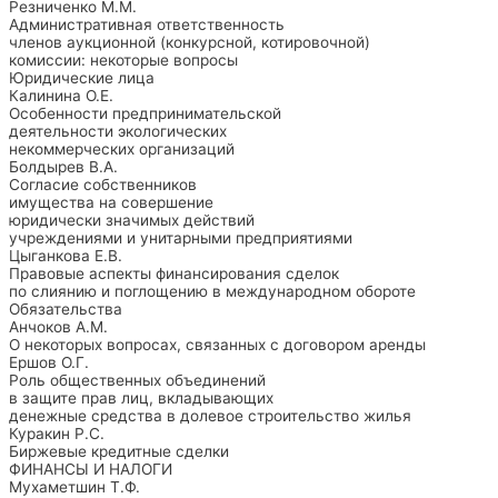
Резниченко М.М.
Административная ответственность
членов аукционной (конкурсной, котировочной)
комиссии: некоторые вопросы
Юридические лица
Калинина О.Е.
Особенности предпринимательской
деятельности экологических
некоммерческих организаций
Болдырев В.А.
Согласие собственников
имущества на совершение
юридически значимых действий
учреждениями и унитарными предприятиями
Цыганкова Е.В.
Правовые аспекты финансирования сделок
по слиянию и поглощению в международном обороте
Обязательства
Анчоков А.М.
О некоторых вопросах, связанных с договором аренды
Ершов О.Г.
Роль общественных объединений
в защите прав лиц, вкладывающих
денежные средства в долевое строительство жилья
Куракин Р.С.
Биржевые кредитные сделки
ФИНАНСЫ И НАЛОГИ
Мухаметшин Т.Ф.