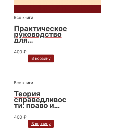
Все книги
Практическое
руководство
для
юрисконсульт
а / Е. А.
400
₽
Семенова
В корзину
Все книги
Теория
справедливос
ти: право и
экономика / В.
А. Вайпан
400
₽
В корзину