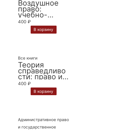
Воздушное
право:
учебно-
методическо
400
₽
е пособие.
В корзину
Авторы О.В.
Кириченко,
Л.П.
Кириченко
Все книги
Теория
справедливо
сти: право и
экономика /
400
₽
В. А. Вайпан
В корзину
Административное право
и государственное