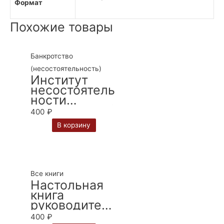
Формат
Похожие товары
Банкротство
(несостоятельность)
Институт
несостоятель
ности
(банкротства)
400
₽
в таблицах и
В корзину
схемах:
учебно-
методическо
е пособие //
отв. ред. С.А.
Все книги
Карелина. —
Настольная
2-е изд.
книга
руководителя
организации:
400
₽