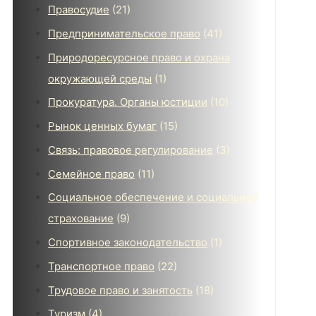
Правосудие
(21)
Предпринимательское право
(41)
Природоресурсное право и охрана
окружающей среды
(1)
Прокуратура. Органы юстиции
(10)
Рынок ценных бумаг
(15)
Связь: правовое регулирование
(3)
Семейное право
(11)
Социальное обеспечение и социальное
страхование
(9)
Спортивное законодательство
(1)
Транспортное право
(22)
Трудовое право и занятость
(18)
Туризм
(4)