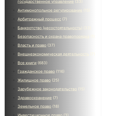
государственное управление
(33)
Антимонопольное регулирование
(15)
Арбитражный процесс
(7)
Банкротство (несостоятельность)
(33)
Безопасность и охрана правопорядка
(1)
Власть и право
(37)
Внешнеэкономическая деятельность
(7)
Все книги
(683)
Гражданское право
(116)
Жилищное право
(25)
Зарубежное законодательство
(15)
Здравоохранение
(7)
Земельное право
(18)
Инвестиционное право
(3)