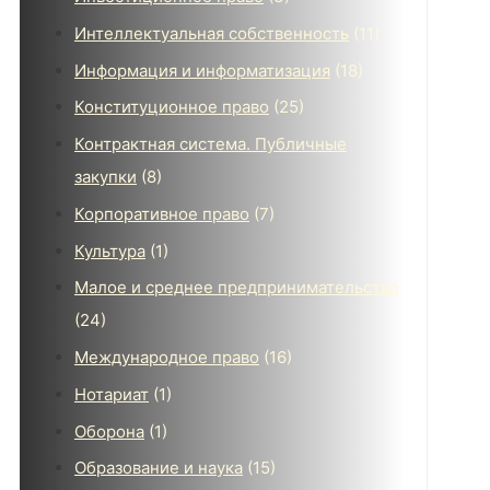
Интеллектуальная собственность
(11)
Информация и информатизация
(18)
Конституционное право
(25)
Контрактная система. Публичные
закупки
(8)
Корпоративное право
(7)
Культура
(1)
Малое и среднее предпринимательство
(24)
Международное право
(16)
Нотариат
(1)
Оборона
(1)
Образование и наука
(15)