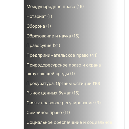
Международное право
(16)
Нотариат
(1)
Оборона
(1)
Образование и наука
(15)
Правосудие
(21)
Предпринимательское право
(41)
Природоресурсное право и охрана
окружающей среды
(1)
Прокуратура. Органы юстиции
(10)
Рынок ценных бумаг
(15)
Связь: правовое регулирование
(3)
Семейное право
(11)
Социальное обеспечение и социальное