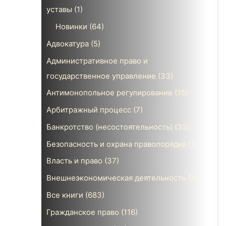
уставы
(1)
Новинки
(64)
Адвокатура
(5)
Административное право и
государственное управление
(33)
Антимонопольное регулирование
(15)
Арбитражный процесс
(7)
Банкротство (несостоятельность)
(33)
Безопасность и охрана правопорядка
(1)
Власть и право
(37)
Внешнеэкономическая деятельность
(7)
Все книги
(683)
Гражданское право
(116)