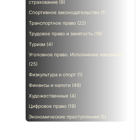
страхование
(9)
Спортивное законодательство
(1)
Транспортное право
(22)
Трудовое право и занятость
(18)
Туризм
(4)
Уголовное право. Исполнение наказаний
(25)
Физкультура и спорт
(1)
Финансы и налоги
(46)
Художественные
(4)
Цифровое право
(18)
Экономические преступления
(5)