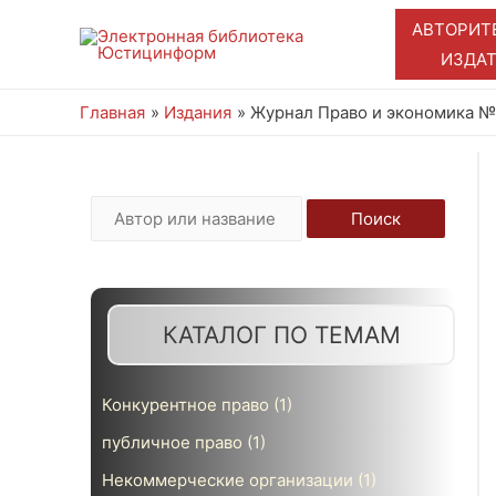
АВТОРИТ
ИЗДА
Главная
Издания
Журнал Право и экономика № 8
И
Поиск
с
к
а
КАТАЛОГ ПО ТЕМАМ
т
ь
Конкурентное право
(1)
:
публичное право
(1)
Некоммерческие организации
(1)