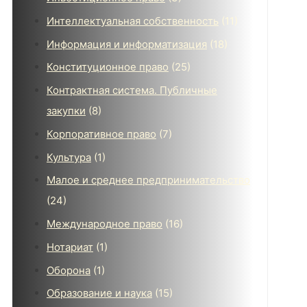
Интеллектуальная собственность
(11)
Информация и информатизация
(18)
Конституционное право
(25)
Контрактная система. Публичные
закупки
(8)
Корпоративное право
(7)
Культура
(1)
Малое и среднее предпринимательство
(24)
Международное право
(16)
Нотариат
(1)
Оборона
(1)
Образование и наука
(15)