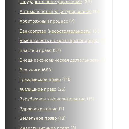
государственное управление
(33)
Антимонопольное регулирование
(15)
Арбитражный процесс
(7)
Банкротство (несостоятельность)
(33)
Безопасность и охрана правопорядка
(1)
Власть и право
(37)
Внешнеэкономическая деятельность
(7)
Все книги
(683)
Гражданское право
(116)
Жилищное право
(25)
Зарубежное законодательство
(15)
Здравоохранение
(7)
Земельное право
(18)
Инвестиционное право
(3)