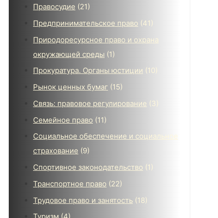
Правосудие
(21)
Предпринимательское право
(41)
Природоресурсное право и охрана
окружающей среды
(1)
Прокуратура. Органы юстиции
(10)
Рынок ценных бумаг
(15)
Связь: правовое регулирование
(3)
Семейное право
(11)
Социальное обеспечение и социальное
страхование
(9)
Спортивное законодательство
(1)
Транспортное право
(22)
Трудовое право и занятость
(18)
Туризм
(4)